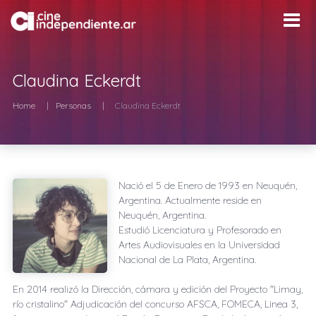
Claudina Eckerdt
Home
Personas
Claudina Eckerdt
Nació el
5 de Enero de 1993
en
Neuquén,
Argentina
. Actualmente reside en
Neuquén, Argentina
.
Estudió Licenciatura y Profesorado en
Artes Audiovisuales en la Universidad
Nacional de La Plata, Argentina.
En 2014 realizó la Dirección, cámara y edición del Proyecto "Limay,
río cristalino" Adjudicación del concurso AFSCA, FOMECA, Linea 3,