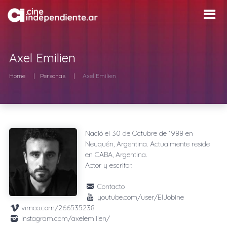
Axel Emilien
Home
Personas
Axel Emilien
Nació el
30 de Octubre de 1988
en
Neuquén, Argentina
. Actualmente reside
en
CABA, Argentina
.
Actor y escritor.
Contacto
youtube.com/user/ElJobine
vimeo.com/266535238
instagram.com/axelemilien/