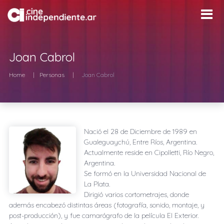
Joan Cabrol
Home
Personas
Joan Cabrol
Nació el
28 de Diciembre de 1989
en
Gualeguaychú, Entre Ríos, Argentina
.
Actualmente reside en
Cipolletti, Río Negro,
Argentina
.
Se formó en la Universidad Nacional de
La Plata.
Dirigió varios cortometrajes, donde
además encabezó distintas áreas (fotografía, sonido, montaje, y
post-producción), y fue camarógrafo de la película El Exterior.