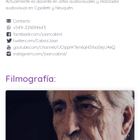
Actualmente es docente en artes audiovisuales y realizador
audiovisual en Cipolletti y Neuquén.
Contacto
+549-2216114643
facebook.com/joancabrol
twitter.com/CabrolJoan
youtube.com/channel/UCtpprKTen6qHSYoo0ejU4eQ
instagram.com/joan.cabrol/
Filmografía: