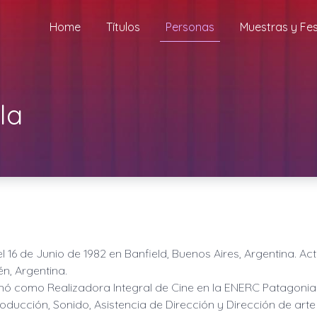
Home
Títulos
Personas
Muestras y Fes
la
el
16 de Junio de 1982
en
Banfield, Buenos Aires, Argentina
. Ac
n, Argentina
.
mó como Realizadora Integral de Cine en la ENERC Patagonia
oducción, Sonido, Asistencia de Dirección y Dirección de arte