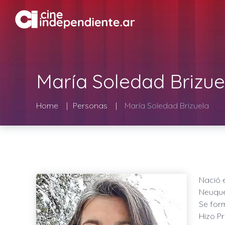
María Soledad Brizue
Home
Personas
María Soledad Brizuela
Nació 
Neuqué
Se for
Hizo Pr