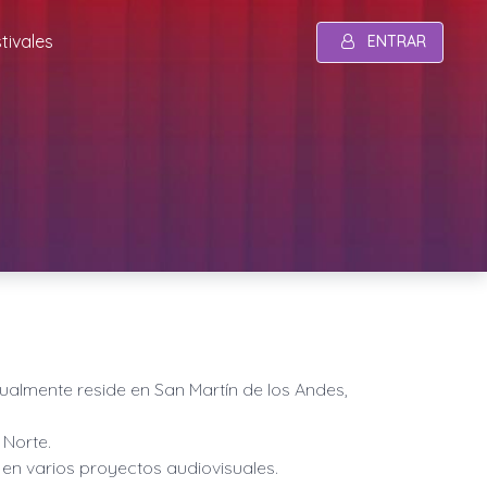
tivales
ENTRAR
tualmente reside en
San Martín de los Andes,
 Norte.
 en varios proyectos audiovisuales.