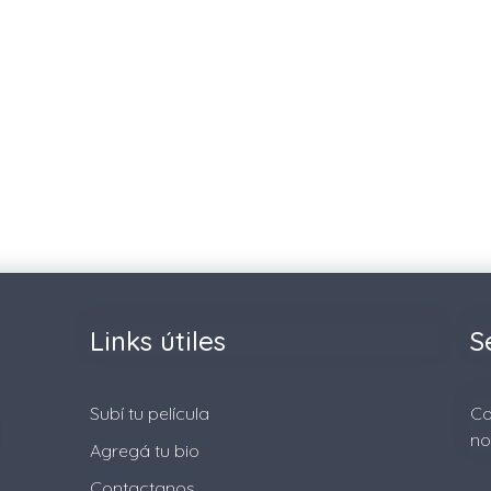
Links útiles
S
Subí tu película
Co
no
Agregá tu bio
Contactanos