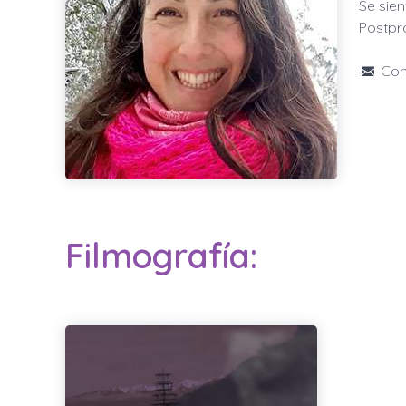
Se sien
Postpr
Con
Filmografía: