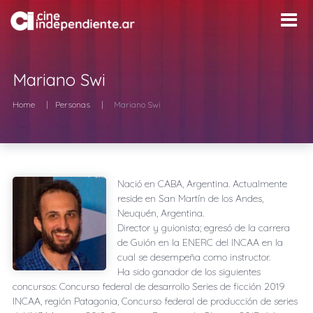
Mariano Swi
Home
Personas
Mariano Swi
Nació en
CABA, Argentina
. Actualmente
reside en
San Martín de los Andes,
Neuquén, Argentina
.
Director y guionista; egresó de la carrera
de Guión en la ENERC del INCAA en la
cual se desempeña como instructor.
Ha sido ganador de los siguientes
concursos: Concurso federal de desarrollo Series de ficción 2019
INCAA, región Patagonia, Concurso federal de producción de series