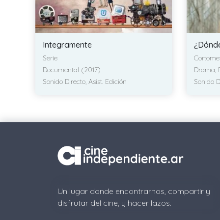
Integramente
¿Dónde
Serie
Cortomet
Documental (2017)
Drama, 
Sonido Directo, Asist. Edición
Sonido D
Un lugar donde encontrarnos, compartir y
disfrutar del cine, y hacer lazos.