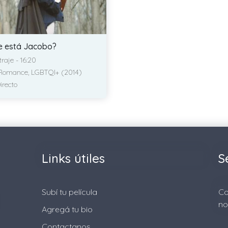
 está Jacobo?
raje - 16:20
Romance, LGBTQI+ (2014)
irecto
Links útiles
S
Subí tu película
Co
no
Agregá tu bio
Contactanos