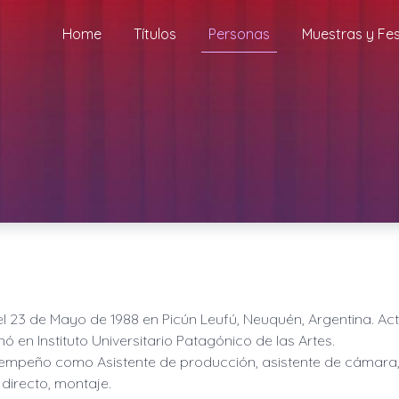
Home
Títulos
Personas
Muestras y Fes
el
23 de Mayo de 1988
en
Picún Leufú, Neuquén, Argentina
. Ac
ó en Instituto Universitario Patagónico de las Artes.
empeño como Asistente de producción, asistente de cámara, c
directo, montaje.