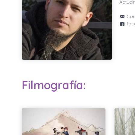
Actual
Con
fac
Filmografía: