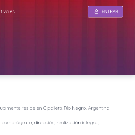
tivales
ENTRAR
tualmente reside en
Cipolletti, Río Negro, Argentina
.
amarógrafo, dirección, realización integral,