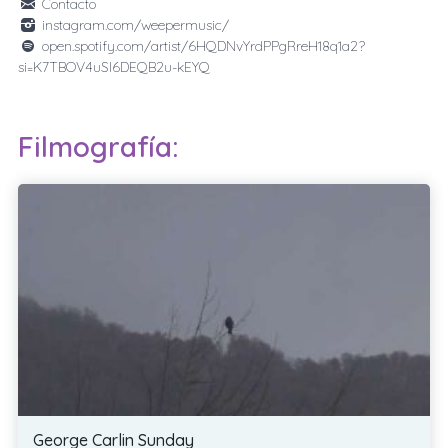
Contacto
instagram.com/weepermusic/
open.spotify.com/artist/6HQDNvYrdPPgRreH18q1a2?
si=K7TBOV4uSI6DEQB2u-kEYQ
Filmografía:
George Carlin Sunday