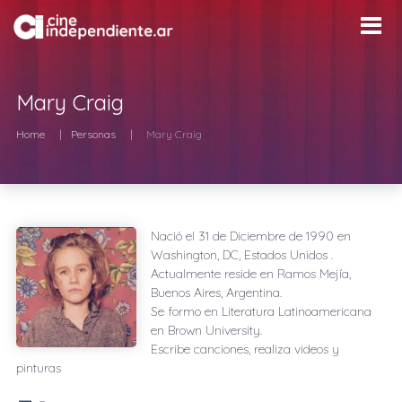
Mary Craig
Home
Personas
Mary Craig
Nació el
31 de Diciembre de 1990
en
Washington, DC, Estados Unidos
.
Actualmente reside en
Ramos Mejía,
Buenos Aires, Argentina
.
Se formo en Literatura Latinoamericana
en Brown University.
Escribe canciones, realiza videos y
pinturas