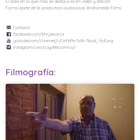
El área en la que más se destaca es en video y edición.
Forma parte de la productora audiovisual Andromeda Films.
Contacto
facebook.com/khryse.arca
youtube.com/channel/UCeYbPe-S6A-f1dud_9vEsng
instagram.com/coyottecosmico/
Filmografía: