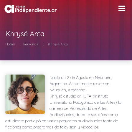
Khrysé Arca
Home
Personas
Khrysé Arca
Nació un
2 de Agosto
en
Neuquén,
Argentina
. Actualmente reside en
Neuquén, Argentina
.
Khrysé estudió en IUPA (Instituto
Universitario Patagónico de las Artes) la
carrera de Profesorado de Artes
Audiovisuales, durante sus años como
estudiante participó en varios proyectos audiovisuales tanto de
ficciones como programas de televisión y videoclips.