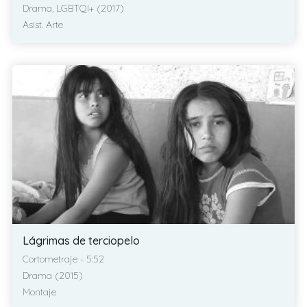
Drama, LGBTQI+ (2017)
Asist. Arte
Lágrimas de terciopelo
Cortometraje - 5:52
Drama (2015)
Montaje