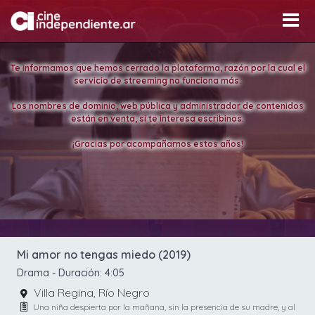
Te informamos que hemos cerrado la plataforma, razón por la cual el
servicio de streeming no funciona más.
Los nombres de dominio, web pública y administrador de contenidos
están en venta, si te interesa escribinos.
¡Gracias por acompañarnos estos años!
Mi amor no tengas miedo (2019)
Drama
- Duración:
4:05
Villa Regina, Río Negro
Una niña despierta por la mañana, sin la presencia de su madre, y al