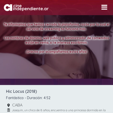
Te informamos que hemos cerrado la plataforma, razón por la cual el
servicio de streeming no funciona más.
Los nombres de dominio, web pública y administrador de contenidos
están en venta, si te interesa escribinos.
¡Gracias por acompañarnos estos años!
Hic Locus (2018)
Fantástico
- Duración:
4:52
CABA
Joaquín, un chico de 8 años, encuentra a una princesa dormida en la