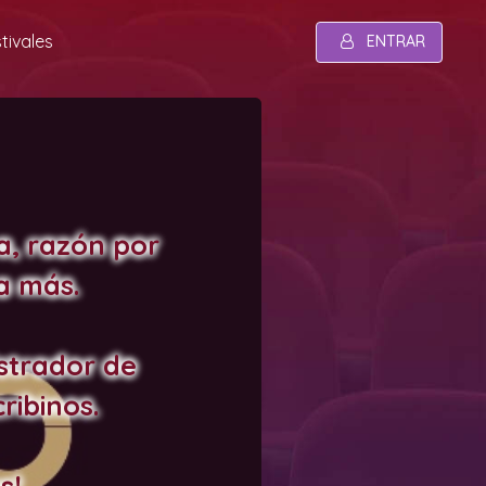
tivales
ENTRAR
a, razón por
a más.
strador de
ribinos.
s!