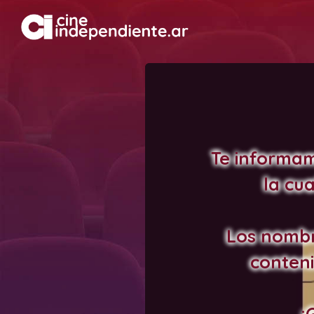
Te informam
la cu
Los nombr
conteni
¡