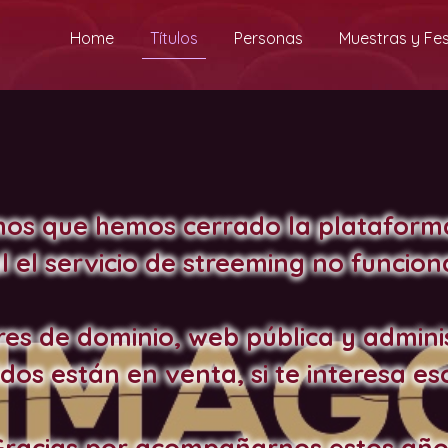
Home
Títulos
Personas
Muestras y Fes
os que hemos cerrado la plataform
al el servicio de streeming no funcion
es de dominio, web pública y admini
dos están en venta, si te interesa esc
Gracias por acompañarnos estos año