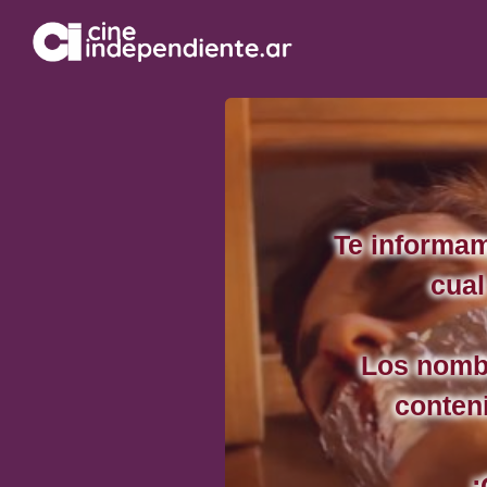
Te informam
cual
Los nombr
conteni
¡