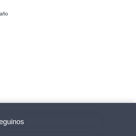
año
eguinos