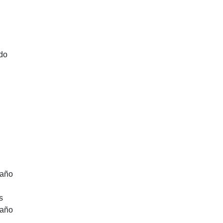
do
año
s
año