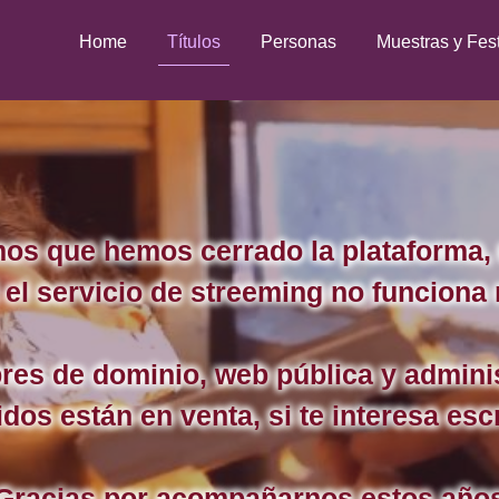
Home
Títulos
Personas
Muestras y Fes
os que hemos cerrado la plataforma, 
 el servicio de streeming no funciona
es de dominio, web pública y admini
dos están en venta, si te interesa esc
Gracias por acompañarnos estos año