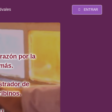
tivales
ENTRAR
razón por la
 más.
strador de
ribinos.
s!