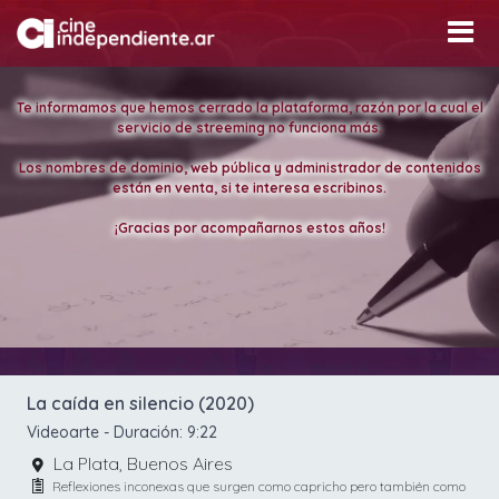
Te informamos que hemos cerrado la plataforma, razón por la cual el
servicio de streeming no funciona más.
Los nombres de dominio, web pública y administrador de contenidos
están en venta, si te interesa escribinos.
¡Gracias por acompañarnos estos años!
La caída en silencio (2020)
Videoarte
- Duración:
9:22
La Plata, Buenos Aires
Reflexiones inconexas que surgen como capricho pero también como