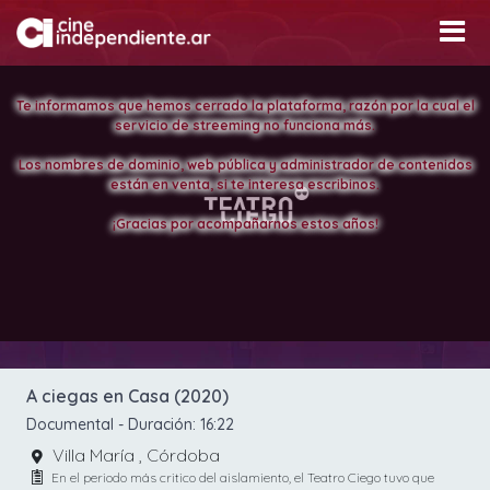
Te informamos que hemos cerrado la plataforma, razón por la cual el
servicio de streeming no funciona más.
Los nombres de dominio, web pública y administrador de contenidos
están en venta, si te interesa escribinos.
¡Gracias por acompañarnos estos años!
A ciegas en Casa (2020)
Documental
- Duración:
16:22
Villa María , Córdoba
En el periodo más critico del aislamiento, el Teatro Ciego tuvo que