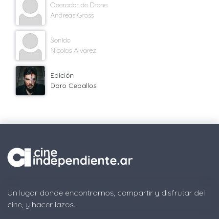
Operador de Drone
Andreas Gross
Sonido
Nicolas Alvarez
Edición
Daro Ceballos
Un lugar donde encontrarnos, compartir y disfrutar del
cine, y hacer lazos.