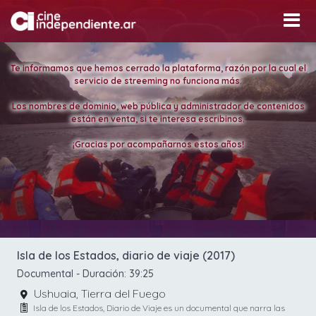
Te informamos que hemos cerrado la plataforma, razón por la cual el
servicio de streeming no funciona más.
Los nombres de dominio, web pública y administrador de contenidos
están en venta, si te interesa escribinos.
¡Gracias por acompañarnos estos años!
Isla de los Estados, diario de viaje (2017)
Documental
- Duración:
39:25
Ushuaia, Tierra del Fuego
Isla de los Estados, Diario de Viaje es un documental que narra las