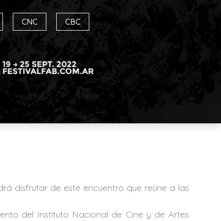
CNC
CBC
odrá disfrutar de este encuentro que reúne a las
to del Instituto Nacional de Cine y de Artes