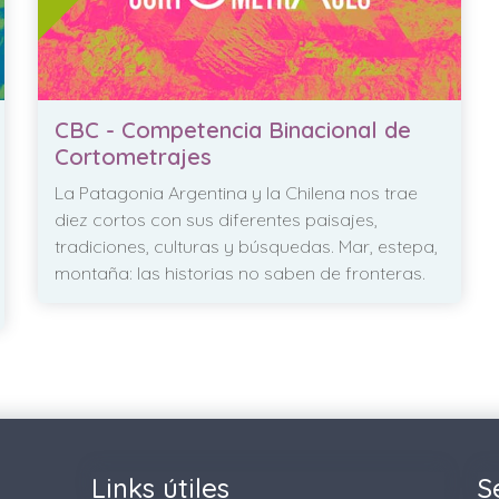
CBC - Competencia Binacional de
Cortometrajes
La Patagonia Argentina y la Chilena nos trae
diez cortos con sus diferentes paisajes,
tradiciones, culturas y búsquedas. Mar, estepa,
montaña: las historias no saben de fronteras.
Links útiles
S