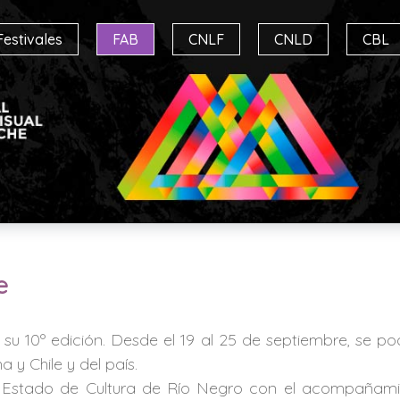
Festivales
FAB
CNLF
CNLD
CBL
e
 y su 10º edición. Desde el 19 al 25 de septiembre, se p
 y Chile y del país.
e Estado de Cultura de Río Negro con el acompañamien