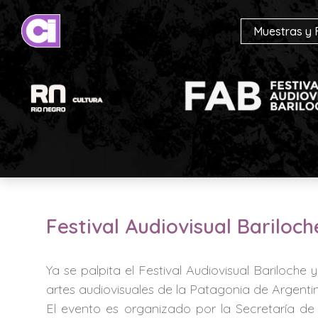
Muestras y 
Festival Audiovisual Bariloch
Ya se palpita el Festival Audiovisual Bariloche
artes audiovisuales de la Patagonia de Argentina
El evento es organizado por la Secretaría d