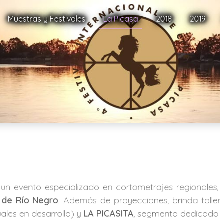
Muestras y Festivales
La Picasa
2018
2019
 un evento especializado en cortometrajes regionales,
a de Río Negro
. Además de proyecciones, brinda talle
uales en desarrollo) y
LA PICASITA
, segmento dedicado a