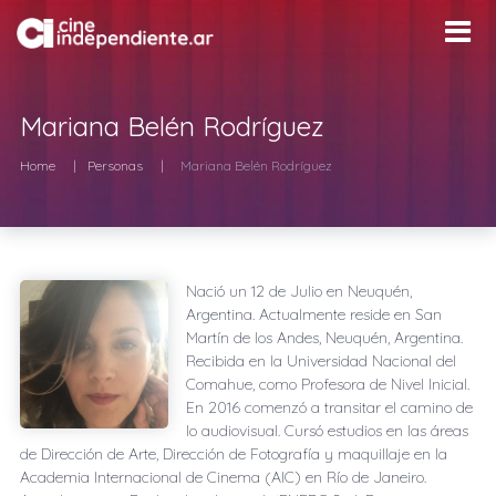
Mariana Belén Rodríguez
Home
Personas
Mariana Belén Rodríguez
Nació un
12 de Julio
en
Neuquén,
Argentina
. Actualmente reside en
San
Martín de los Andes, Neuquén, Argentina
.
Recibida en la Universidad Nacional del
Comahue, como Profesora de Nivel Inicial.
En 2016 comenzó a transitar el camino de
lo audiovisual. Cursó estudios en las áreas
de Dirección de Arte, Dirección de Fotografía y maquillaje en la
Academia Internacional de Cinema (AIC) en Río de Janeiro.