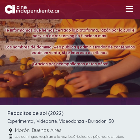
Te informamos que hemos cerrado la plataforma, razón por la cual el
servicio de streeming no funciona más.
Los nombres de dominio, web pública y administrador de contenidos
están en venta, si te interesa escribinos.
¡Gracias por acompañarnos estos años!
Pedacitos de sol (2022)
Experimental, Videoarte, Videodanza
- Duración:
50
Morón, Buenos Aires
Los domingos respiran a la vez los árboles, los pájaros, las nubes.